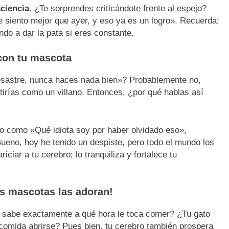
aciencia
. ¿Te sorprendes criticándote frente al espejo?
siento mejor que ayer, y eso ya es un logro». Recuerda:
do a dar la pata si eres constante.
con tu mascota
desastre, nunca haces nada bien»? Probablemente no,
ntirías como un villano. Entonces, ¿por qué hablas así
go como «Qué idiota soy por haber olvidado eso»,
Bueno, hoy he tenido un despiste, pero todo el mundo los
ciar a tu cerebro; lo tranquiliza y fortalece tu
as mascotas las adoran!
o sabe exactamente a qué hora le toca comer? ¿Tu gato
comida abrirse? Pues bien, tu cerebro también prospera