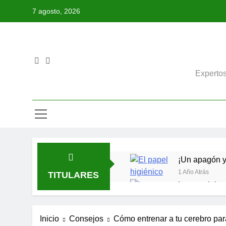
Saltar
7 agosto, 2026
al
contenido
Expertos
¡Un apagón y 
1 Año Atrás
TITULARES
La paradoja 
2 Años Atrás
El lobo con 
Inicio
Consejos
Cómo entrenar a tu cerebro pa
2 Años Atrás