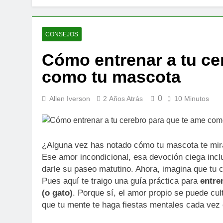
La fobia soci
2 Años Atrás
Cómo entrena
CONSEJOS
2 Años Atrás
Cómo entrenar a tu ce
como tu mascota
0
Allen Iverson
2 Años Atrás
10 Minutos
¿Alguna vez has notado cómo tu mascota te mira
Ese amor incondicional, esa devoción ciega incl
darle su paseo matutino. Ahora, imagina que tu c
Pues aquí te traigo una guía práctica para
entre
(o gato)
. Porque sí, el amor propio se puede cul
que tu mente te haga fiestas mentales cada vez 