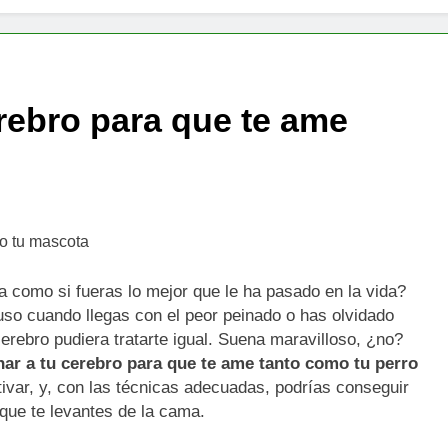
al en escenarios inesperados: Más allá del miedo al qué dirán
r a tu cerebro para que te ame como tu mascota
rebro para que te ame
 como si fueras lo mejor que le ha pasado en la vida?
uso cuando llegas con el peor peinado o has olvidado
erebro pudiera tratarte igual. Suena maravilloso, ¿no?
nar a tu cerebro para que te ame tanto como tu perro
tivar, y, con las técnicas adecuadas, podrías conseguir
que te levantes de la cama.