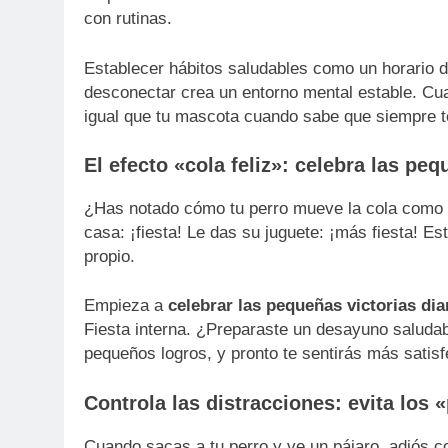
con rutinas.
Establecer hábitos saludables como un horario d
desconectar crea un entorno mental estable. Cu
igual que tu mascota cuando sabe que siempre t
El efecto «cola feliz»: celebra las pe
¿Has notado cómo tu perro mueve la cola como l
casa: ¡fiesta! Le das su juguete: ¡más fiesta! E
propio.
Empieza a
celebrar las pequeñas victorias dia
Fiesta interna. ¿Preparaste un desayuno saludab
pequeños logros, y pronto te sentirás más satis
Controla las distracciones: evita los 
Cuando sacas a tu perro y ve un pájaro, adiós 