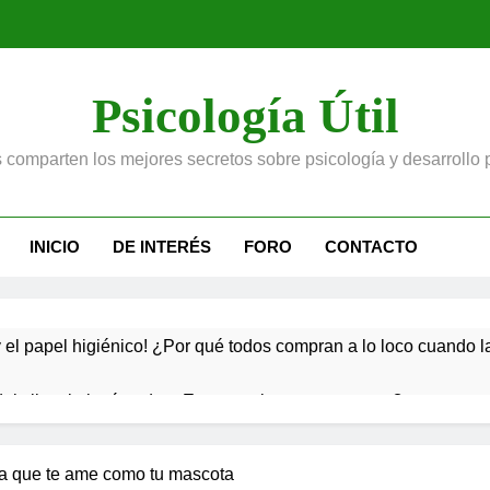
Psicología Útil
 comparten los mejores secretos sobre psicología y desarrollo 
INICIO
DE INTERÉS
FORO
CONTACTO
el papel higiénico! ¿Por qué todos compran a lo loco cuando l
del silencio incómodo: ¿Es tan malo como creemos?
piel de oveja: Señales de que no es tan buena persona como pa
ra que te ame como tu mascota