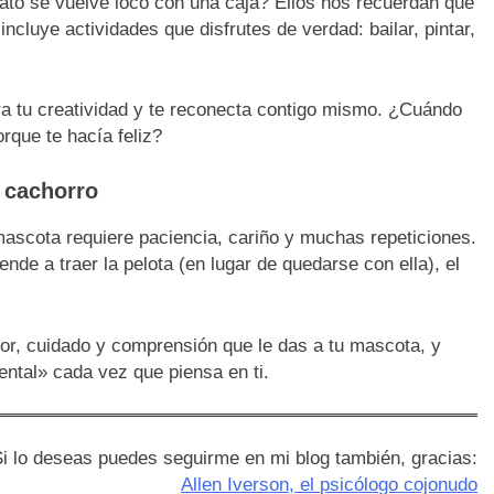
gato se vuelve loco con una caja? Ellos nos recuerdan que
incluye actividades que disfrutes de verdad: bailar, pintar,
ora tu creatividad y te reconecta contigo mismo. ¿Cuándo
rque te hacía feliz?
 cachorro
ascota requiere paciencia, cariño y muchas repeticiones.
ende a traer la pelota (en lugar de quedarse con ella), el
or, cuidado y comprensión que le das a tu mascota, y
ntal» cada vez que piensa en ti.
i lo deseas puedes seguirme en mi blog también, gracias:
Allen Iverson, el psicólogo cojonudo