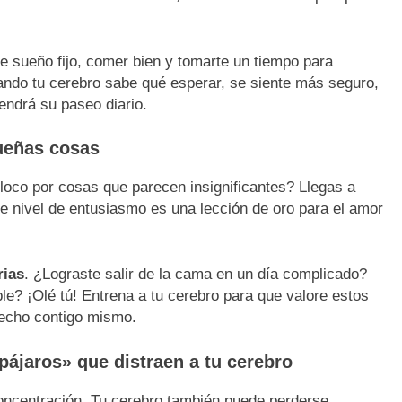
e sueño fijo, comer bien y tomarte un tiempo para
ando tu cerebro sabe qué esperar, se siente más seguro,
endrá su paseo diario.
queñas cosas
oco por cosas que parecen insignificantes? Llegas a
ste nivel de entusiasmo es una lección de oro para el amor
rias
. ¿Lograste salir de la cama en un día complicado?
le? ¡Olé tú! Entrena a tu cerebro para que valore estos
fecho contigo mismo.
«pájaros» que distraen a tu cerebro
concentración. Tu cerebro también puede perderse