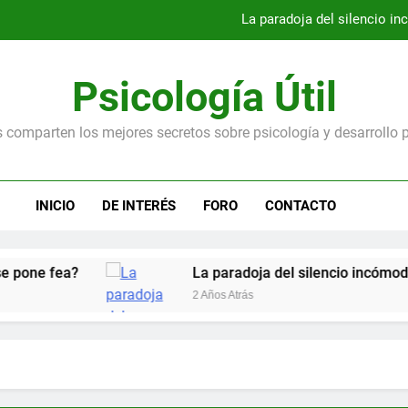
La paradoja del silencio 
El lobo con piel de oveja: Señales de qu
Psicología Útil
La fobia social en escenarios inespe
 comparten los mejores secretos sobre psicología y desarrollo 
¡Un apagón y el papel higiénico! ¿Por qué todos compran
La paradoja del silencio 
INICIO
DE INTERÉS
FORO
CONTACTO
El lobo con piel de oveja: Señales de qu
La fobia social en escenarios inespe
La paradoja del silencio incómodo: ¿Es tan
2 Años Atrás