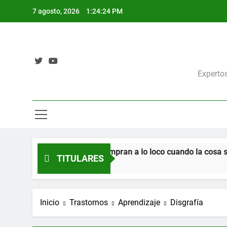
Saltar
7 agosto, 2026
1:24:25 PM
al
contenido
Expertos
 ¿Por qué todos compran a lo loco cuando la cosa se pone fea?
TITULARES
Inicio
Trastornos
Aprendizaje
Disgrafía